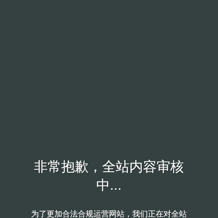
非常抱歉，全站内容审核
非常抱歉，全站内容审核
中...
中...
为了更加合法合规运营网站，我们正在对全站
为了更加合法合规运营网站，我们正在对全站