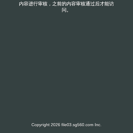
内容进行审核，之前的内容审核通过后才能访
内容进行审核，之前的内容审核通过后才能访
问。
问。
Copyright 2026 file03.sg560.com Inc.
Copyright 2026 file03.sg560.com Inc.