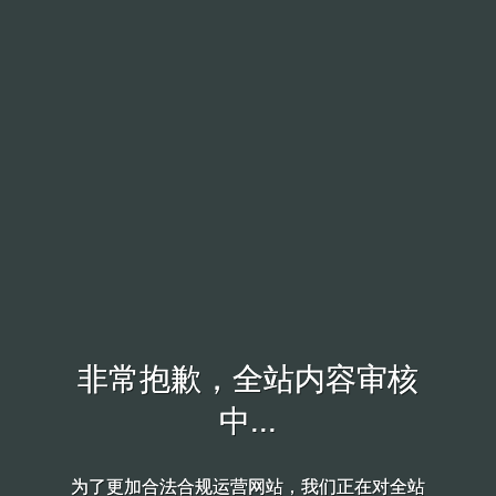
非常抱歉，全站内容审核
非常抱歉，全站内容审核
中...
中...
为了更加合法合规运营网站，我们正在对全站
为了更加合法合规运营网站，我们正在对全站