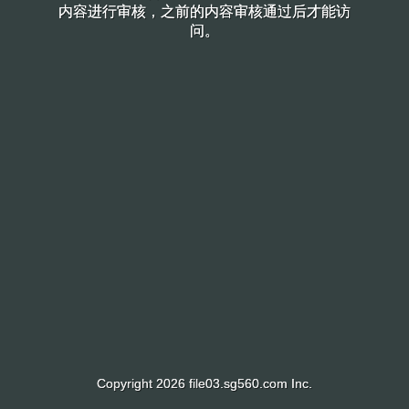
内容进行审核，之前的内容审核通过后才能访
内容进行审核，之前的内容审核通过后才能访
问。
问。
Copyright 2026 file03.sg560.com Inc.
Copyright 2026 file03.sg560.com Inc.