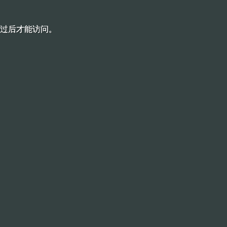
过后才能访问。
过后才能访问。