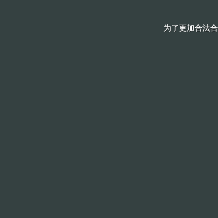
为了更加合法合
为了更加合法合