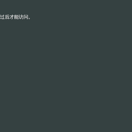
过后才能访问。
过后才能访问。