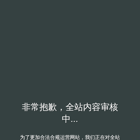
非常抱歉，全站内容审核
非常抱歉，全站内容审核
中...
中...
为了更加合法合规运营网站，我们正在对全站
为了更加合法合规运营网站，我们正在对全站