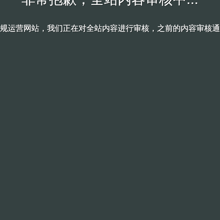
规运营网站，我们正在对全站内容进行审核，之前的内容审核通
规运营网站，我们正在对全站内容进行审核，之前的内容审核通