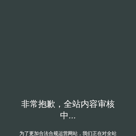
非常抱歉，全站内容审核
非常抱歉，全站内容审核
中...
中...
为了更加合法合规运营网站，我们正在对全站
为了更加合法合规运营网站，我们正在对全站