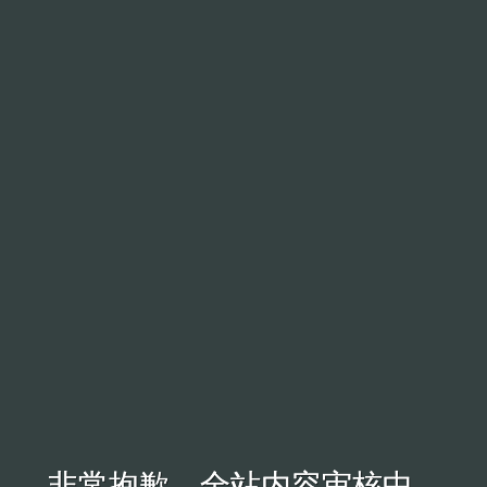
非常抱歉，全站内容审核中...
非常抱歉，全站内容审核中...