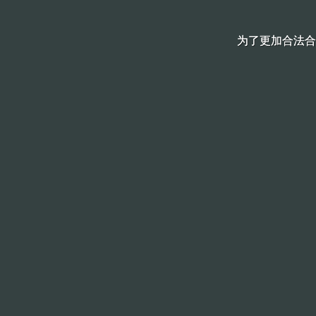
为了更加合法合
为了更加合法合