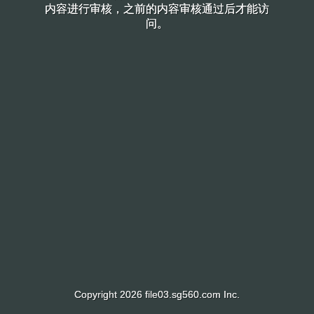
内容进行审核，之前的内容审核通过后才能访
内容进行审核，之前的内容审核通过后才能访
问。
问。
Copyright 2026 file03.sg560.com Inc.
Copyright 2026 file03.sg560.com Inc.