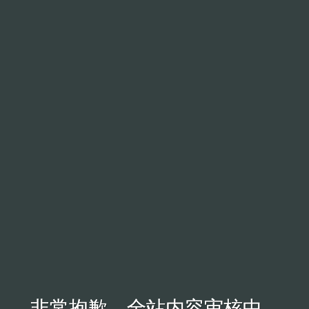
非常抱歉，全站内容审核中...
非常抱歉，全站内容审核中...