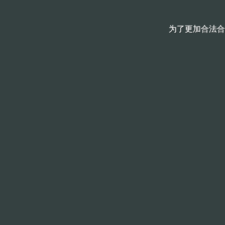
为了更加合法合
为了更加合法合