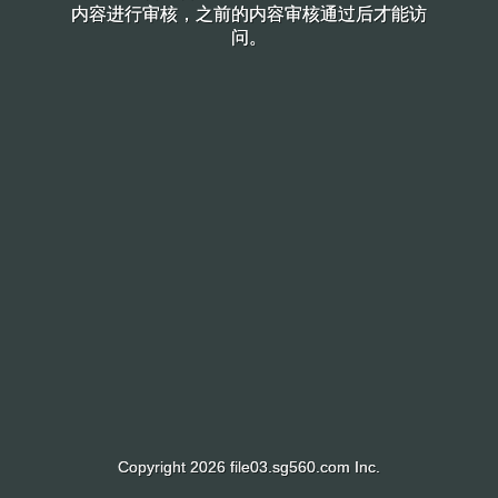
内容进行审核，之前的内容审核通过后才能访
内容进行审核，之前的内容审核通过后才能访
问。
问。
Copyright 2026 file03.sg560.com Inc.
Copyright 2026 file03.sg560.com Inc.