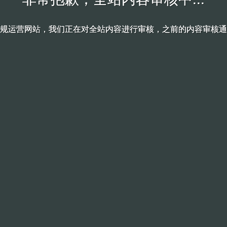
规运营网站，我们正在对全站内容进行审核，之前的内容审核通
规运营网站，我们正在对全站内容进行审核，之前的内容审核通