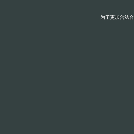
为了更加合法合
为了更加合法合