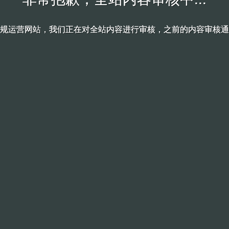
规运营网站，我们正在对全站内容进行审核，之前的内容审核通
规运营网站，我们正在对全站内容进行审核，之前的内容审核通