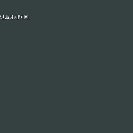
过后才能访问。
过后才能访问。