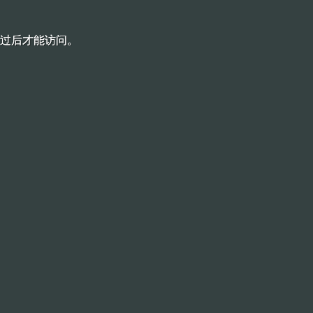
过后才能访问。
过后才能访问。