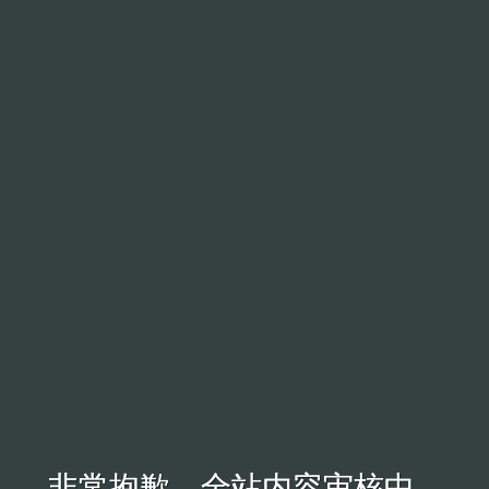
非常抱歉，全站内容审核中...
非常抱歉，全站内容审核中...