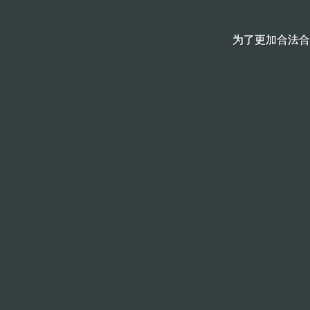
为了更加合法合
为了更加合法合