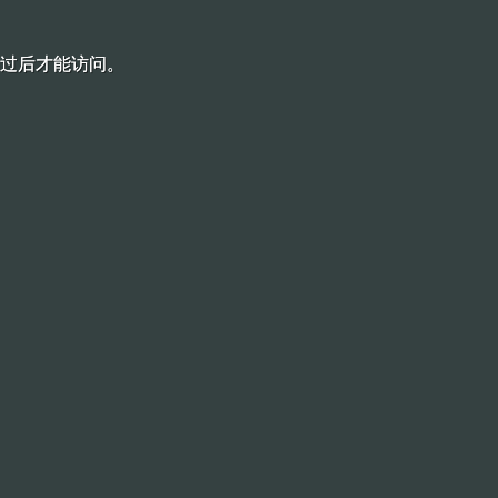
过后才能访问。
过后才能访问。