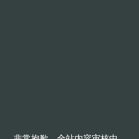
非常抱歉，全站内容审核中...
非常抱歉，全站内容审核中...