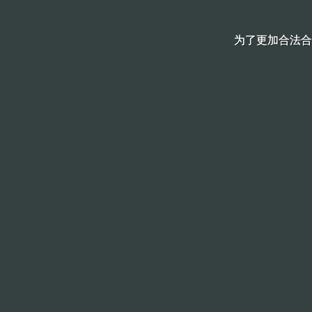
为了更加合法合
为了更加合法合