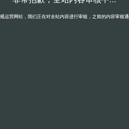
规运营网站，我们正在对全站内容进行审核，之前的内容审核通
规运营网站，我们正在对全站内容进行审核，之前的内容审核通