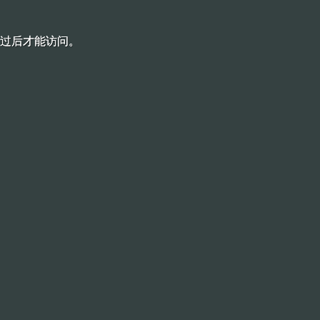
过后才能访问。
过后才能访问。