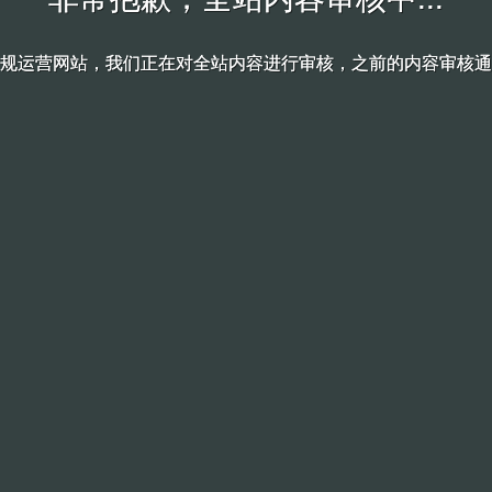
规运营网站，我们正在对全站内容进行审核，之前的内容审核通
规运营网站，我们正在对全站内容进行审核，之前的内容审核通