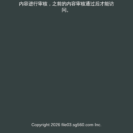
内容进行审核，之前的内容审核通过后才能访
内容进行审核，之前的内容审核通过后才能访
问。
问。
Copyright 2026 file03.sg560.com Inc.
Copyright 2026 file03.sg560.com Inc.