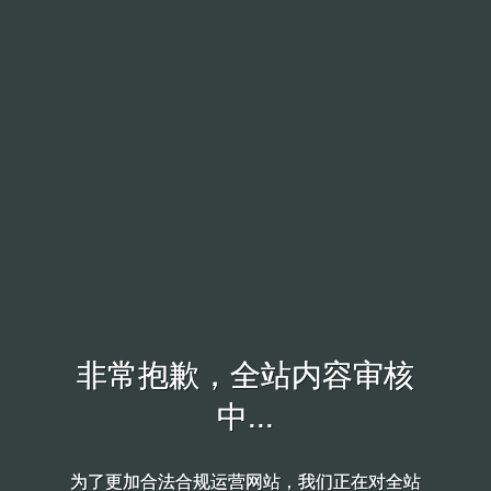
非常抱歉，全站内容审核
非常抱歉，全站内容审核
中...
中...
为了更加合法合规运营网站，我们正在对全站
为了更加合法合规运营网站，我们正在对全站