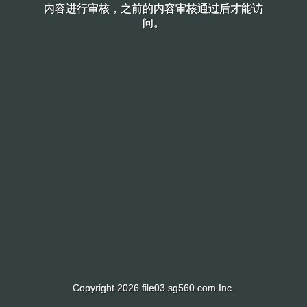
内容进行审核，之前的内容审核通过后才能访
内容进行审核，之前的内容审核通过后才能访
问。
问。
Copyright 2026 file03.sg560.com Inc.
Copyright 2026 file03.sg560.com Inc.