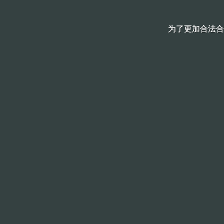
为了更加合法合
为了更加合法合