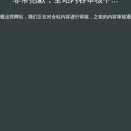
规运营网站，我们正在对全站内容进行审核，之前的内容审核通
规运营网站，我们正在对全站内容进行审核，之前的内容审核通