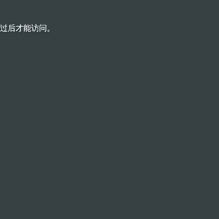
过后才能访问。
过后才能访问。