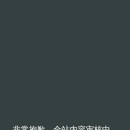
非常抱歉，全站内容审核中...
非常抱歉，全站内容审核中...