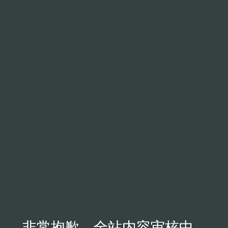
非常抱歉，全站内容审核中...
非常抱歉，全站内容审核中...