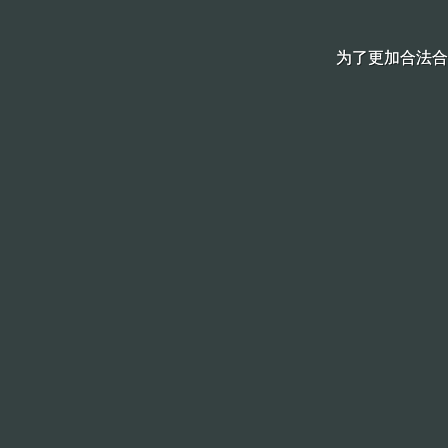
为了更加合法合
为了更加合法合