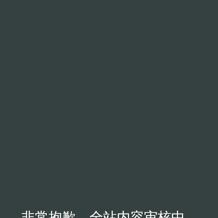
非常抱歉，全站内容审核中...
非常抱歉，全站内容审核中...