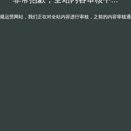
规运营网站，我们正在对全站内容进行审核，之前的内容审核通
规运营网站，我们正在对全站内容进行审核，之前的内容审核通