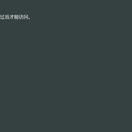
过后才能访问。
过后才能访问。