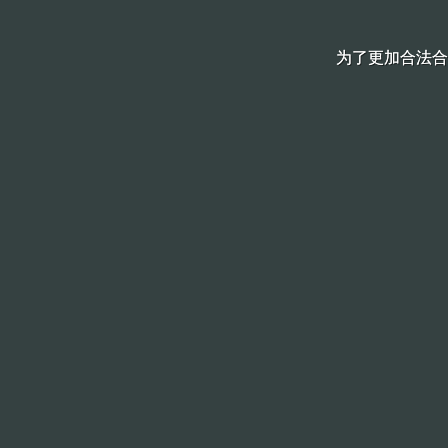
为了更加合法合
为了更加合法合