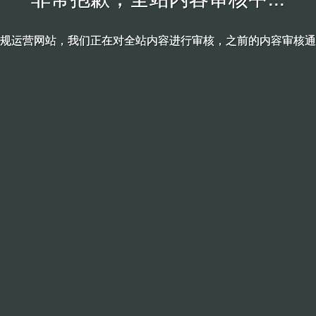
规运营网站，我们正在对全站内容进行审核，之前的内容审核通
规运营网站，我们正在对全站内容进行审核，之前的内容审核通