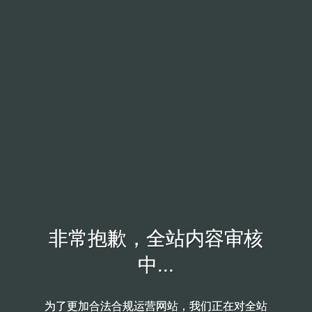
非常抱歉，全站内容审核
非常抱歉，全站内容审核
中...
中...
为了更加合法合规运营网站，我们正在对全站
为了更加合法合规运营网站，我们正在对全站