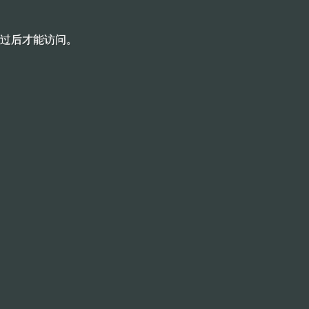
过后才能访问。
过后才能访问。