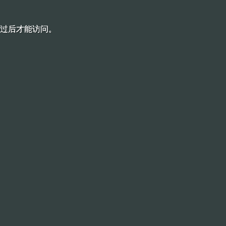
过后才能访问。
过后才能访问。