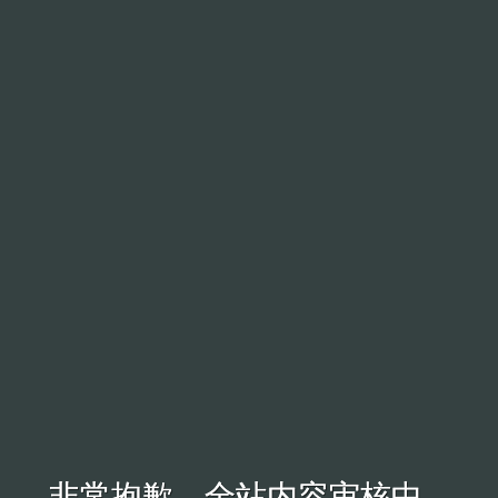
非常抱歉，全站内容审核中...
非常抱歉，全站内容审核中...