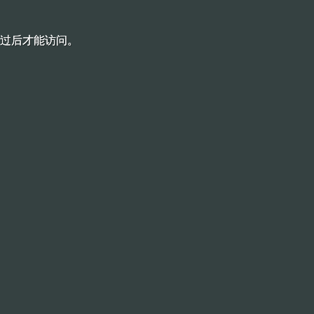
过后才能访问。
过后才能访问。