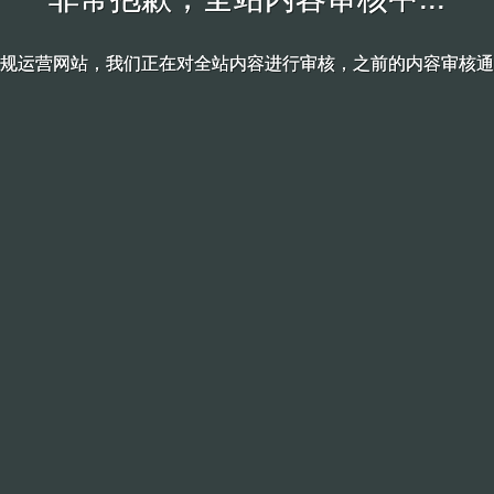
规运营网站，我们正在对全站内容进行审核，之前的内容审核通
规运营网站，我们正在对全站内容进行审核，之前的内容审核通