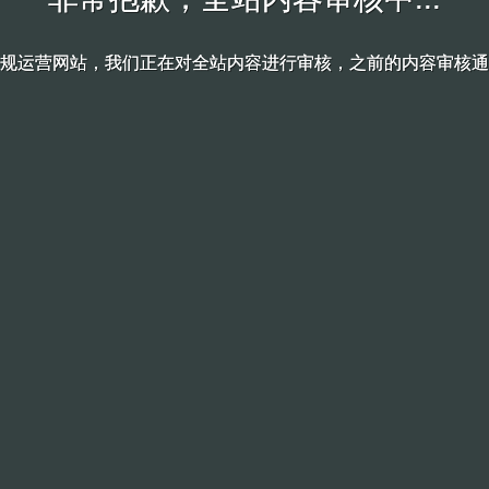
规运营网站，我们正在对全站内容进行审核，之前的内容审核通
规运营网站，我们正在对全站内容进行审核，之前的内容审核通