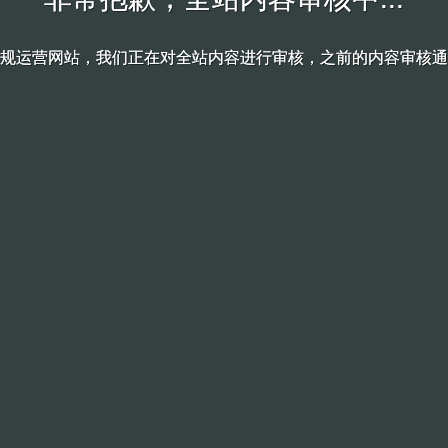
规运营网站，我们正在对全站内容进行审核，之前的内容审核通
规运营网站，我们正在对全站内容进行审核，之前的内容审核通