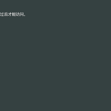
过后才能访问。
过后才能访问。