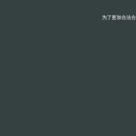
为了更加合法合
为了更加合法合