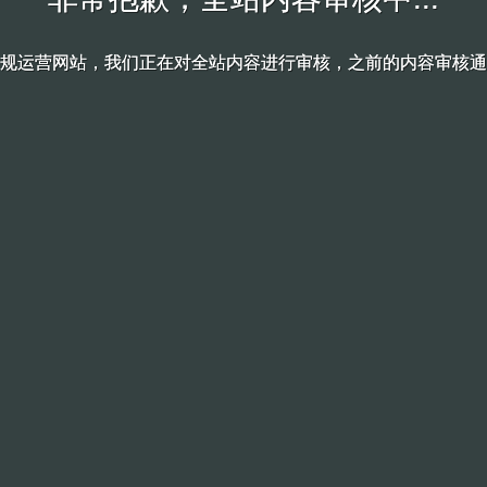
规运营网站，我们正在对全站内容进行审核，之前的内容审核通
规运营网站，我们正在对全站内容进行审核，之前的内容审核通