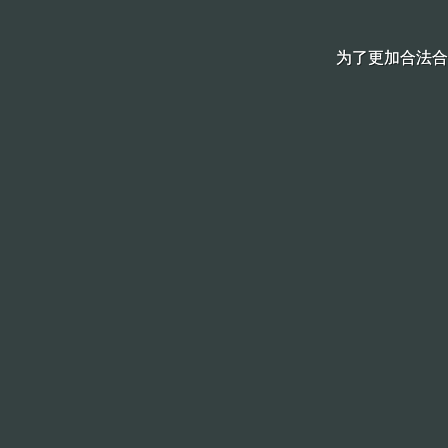
为了更加合法合
为了更加合法合