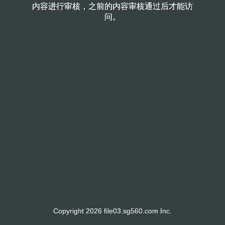
内容进行审核，之前的内容审核通过后才能访
内容进行审核，之前的内容审核通过后才能访
问。
问。
Copyright 2026 file03.sg560.com Inc.
Copyright 2026 file03.sg560.com Inc.