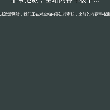
规运营网站，我们正在对全站内容进行审核，之前的内容审核通
规运营网站，我们正在对全站内容进行审核，之前的内容审核通