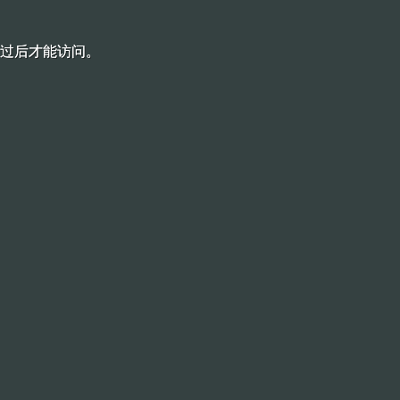
过后才能访问。
过后才能访问。